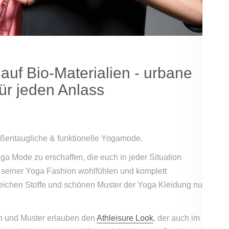
auf Bio-Materialien - urbane
für jeden Anlass
aßentaugliche & funktionelle Yogamode.
a Mode zu erschaffen, die euch in jeder Situation
 seiner Yoga Fashion wohlfühlen und komplett
ichen Stoffe und schönen Muster der Yoga Kleidung nur
 und Muster erlauben den
Athleisure Look
, der auch im