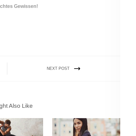
echtes Gewissen!
NEXT POST
ght Also Like