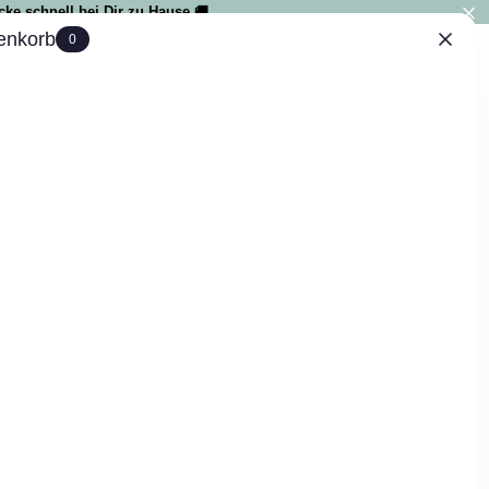
ke schnell bei Dir zu Hause 🚚
enkorb
0
IAL
0
VERENA SAPPER