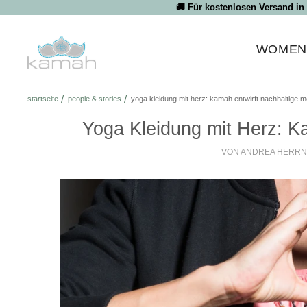
Direkt
🚚 Für kostenlosen Versand in
zum
Inhalt
WOME
startseite
people & stories
yoga kleidung mit herz: kamah entwirft nachhaltige 
Yoga Kleidung mit Herz: K
VON ANDREA HERR