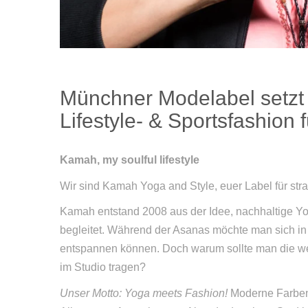
Münchner Modelabel setzt 
Lifestyle- & Sportsfashion 
Kamah, my soulful lifestyle
Wir sind Kamah Yoga and Style, euer Label für str
Kamah entstand 2008 aus der Idee, nachhaltige Yog
begleitet. Während der Asanas möchte man sich in
entspannen können. Doch warum sollte man die we
im Studio tragen?
Unser Motto: Yoga meets Fashion!
Moderne Farben