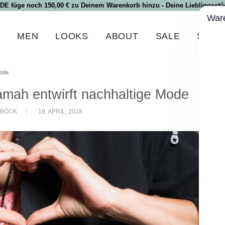
 DE füge noch 150,00 € zu Deinem Warenkorb hinzu - Deine Lieblingsstüc
War
N
MEN
LOOKS
ABOUT
SALE
SPEC
mode
amah entwirft nachhaltige Mode
NBÖCK
19, APRIL, 2018