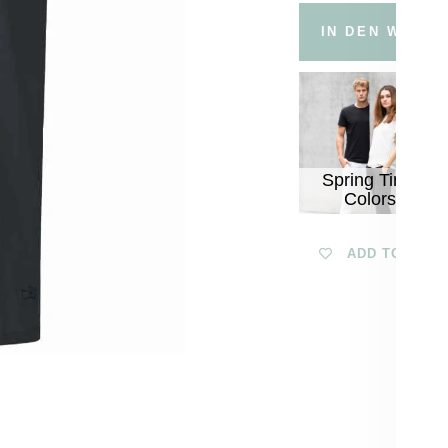
IN DEN WARE
Spring Time
Colors
ADD TO WISH