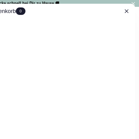
ke schnell bei Dir zu Hause 🚚
enkorb
0
IAL
0
 Shirt SABU - verschiedene Farben
tung
kosten
. In 4-5 Tagen bei Dir