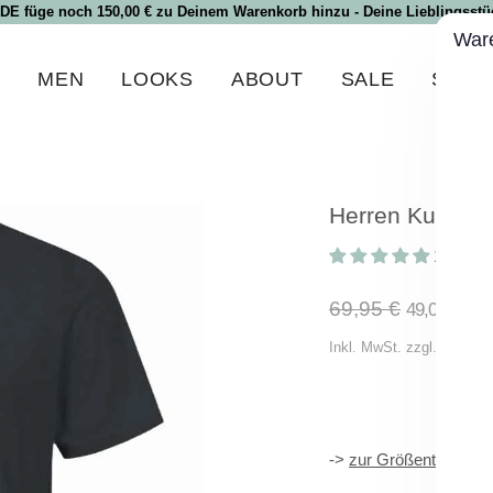
 DE füge noch 150,00 € zu Deinem Warenkorb hinzu - Deine Lieblingsstüc
War
N
MEN
LOOKS
ABOUT
SALE
SPEC
Herren Kurzarm
1 Bewer
Normaler
69,95 €
49,00 €
Preis
Inkl. MwSt. zzgl.
Versand
->
zur Größentabelle