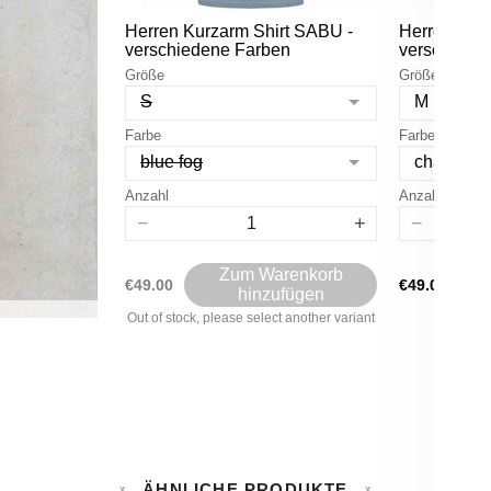
Herren Kurzarm Shirt SABU -
Herren Kur
verschiedene Farben
verschiede
Größe
Größe
S
M
Farbe
Farbe
blue fog
charcoal
Anzahl
Anzahl
−
+
−
Zum Warenkorb
€49.00
€49.00
hinzufügen
Out of stock, please select another variant
ÄHNLICHE PRODUKTE