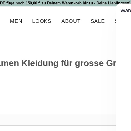
 DE füge noch 150,00 € zu Deinem Warenkorb hinzu - Deine Lieblingsstüc
War
N
MEN
LOOKS
ABOUT
SALE
SPEC
men Kleidung für grosse Grös