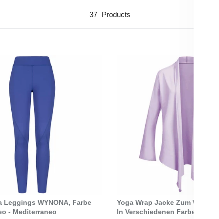
37
Products
Select Options
Select Options
ga Leggings WYNONA, Farbe
Yoga Wrap Jacke Zum Wickeln
eo - Mediterraneo
In Verschiedenen Farben - Pale