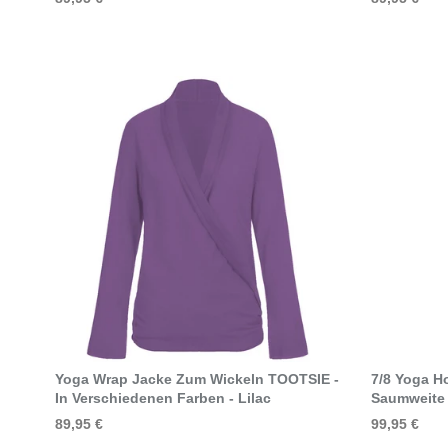
XL
(5)
PREIS
€
€
-
60
72
85
97
110
Select Options
Yoga Wrap Jacke Zum Wickeln TOOTSIE -
7/8 Yoga H
In Verschiedenen Farben - Lilac
Saumweite 
89,95 €
99,95 €