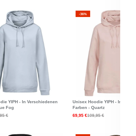
-36%
Select Options
Select Options
die YIPH - In Verschiedenen
Unisex Hoodie YIPH - In Vers
lue Fog
Farben - Quartz
95 €
69,95 €
109,95 €