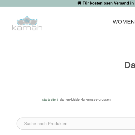
Direkt
🚚 Für kostenlosen Versand in
zum
Inhalt
WOME
Da
startseite
damen-kleider-fur-grosse-grossen