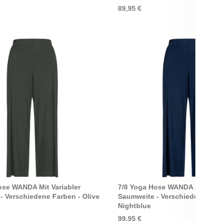
89,95 €
Select Options
Select Options
ose WANDA Mit Variabler
7/8 Yoga Hose WANDA Mit Vari
- Verschiedene Farben - Olive
Saumweite - Verschiedene Far
Nightblue
99,95 €