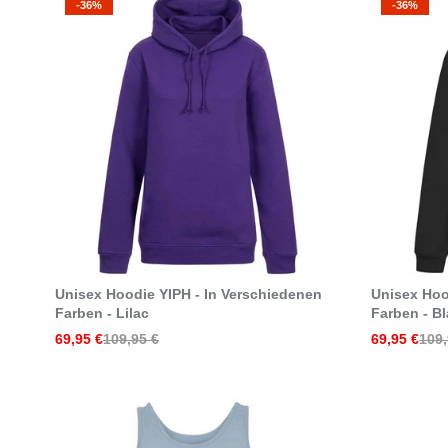
-36%
-36%
Select Options
Unisex Hoodie YIPH - In Verschiedenen
Unisex Hoo
Farben - Lilac
Farben - B
69,95 €
109,95 €
69,95 €
109,