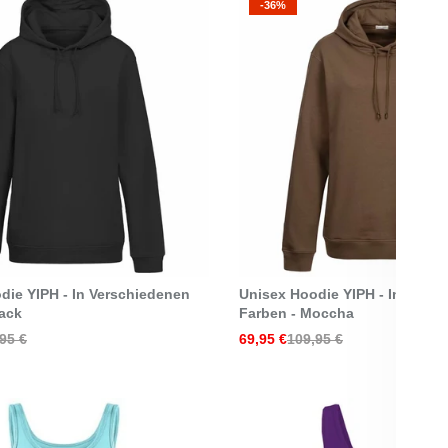
-36%
Select Options
Select Options
die YIPH - In Verschiedenen
Unisex Hoodie YIPH - In Vers
lack
Farben - Moccha
95 €
69,95 €
109,95 €