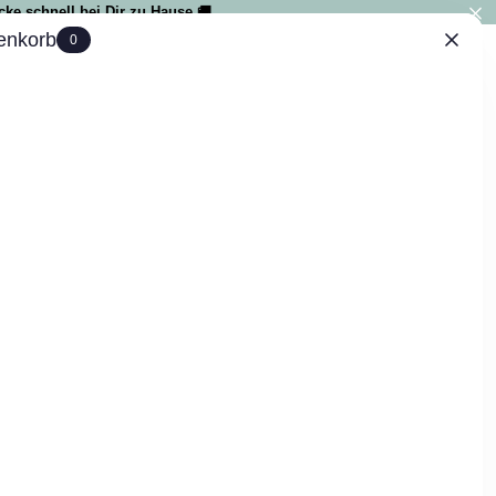
ke schnell bei Dir zu Hause 🚚
enkorb
0
IAL
0
sen