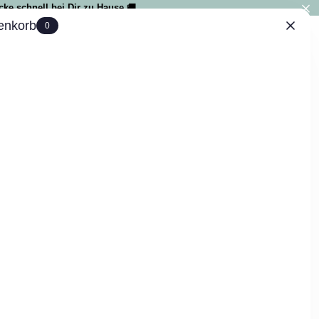
ke schnell bei Dir zu Hause 🚚
enkorb
0
IAL
0
e on&off the mat, ZEN - in verschiedenen
tungen
kosten
. In 4-5 Tagen bei Dir