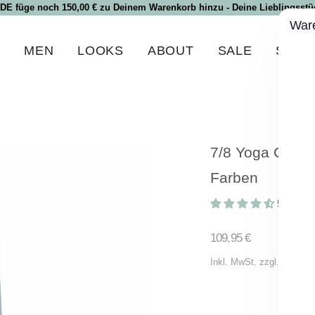
 DE füge noch 150,00 € zu Deinem Warenkorb hinzu - Deine Lieblingsstüc
War
N
MEN
LOOKS
ABOUT
SALE
SPEC
7/8 Yoga Culott
Farben
5 Bewer
Normaler
109,95 €
Preis
Inkl. MwSt. zzgl.
Versand