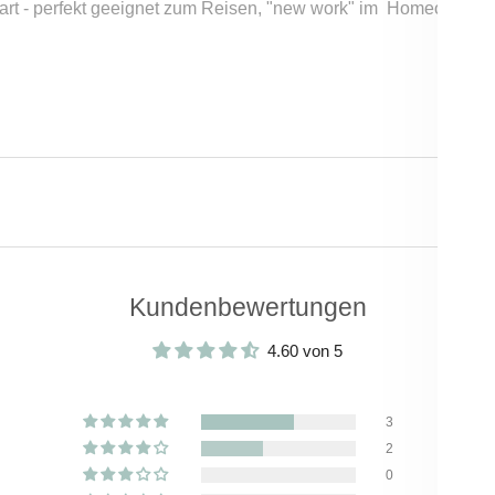
art - perfekt geeignet zum Reisen, "new work" im Homeoffice ode
Kundenbewertungen
4.60 von 5
3
2
0