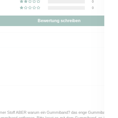
0
0
Bewertung schreiben
ehmer Stoff ABER warum ein Gummiband? das enge Gummiband ist un
Gummiband entfernen. Bitte lasst es mit dem Gummiband, es ist der S