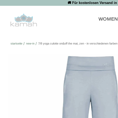
Direkt
🚚 Für kostenlosen Versand in
zum
Inhalt
WOME
startseite
new-in
7/8 yoga culotte on&off the mat, zen - in verschiedenen farben