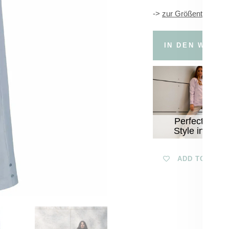
->
zur Größentabelle
IN DEN WARE
Perfect
Style in
hellen
Tönen
ADD TO WISH