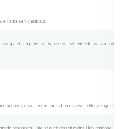
die Farbe sehr (hellblau).
erspätet, ich gebs zu - habe erst jetzt entdeckt, dass ich die Bewe
nd bequem, dass ich mir nun schon die zweite Hose zugelegt habe. Fü
nerin besonders!!! sie ist auch derzeit meine Lieblingshose :-)