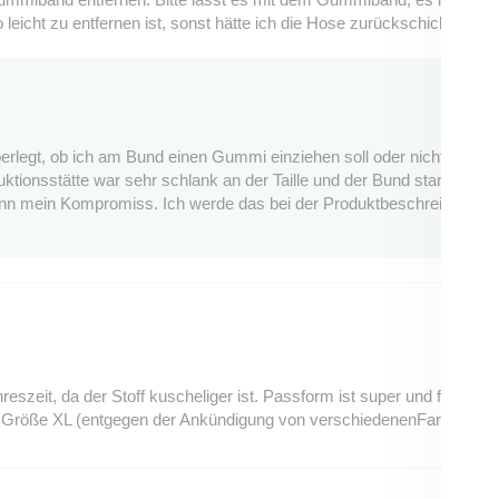
leicht zu entfernen ist, sonst hätte ich die Hose zurückschicken mü
erlegt, ob ich am Bund einen Gummi einziehen soll oder nicht... Es gi
tionsstätte war sehr schlank an der Taille und der Bund stand etwas 
dann mein Kompromiss. Ich werde das bei der Produktbeschreibung noc
eszeit, da der Stoff kuscheliger ist. Passform ist super und für kle
in Größe XL (entgegen der Ankündigung von verschiedenenFarben) nu