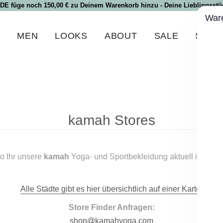
 DE füge noch 150,00 € zu Deinem Warenkorb hinzu - Deine Lieblingsstüc
War
N
MEN
LOOKS
ABOUT
SALE
SPEC
kamah Stores
o Ihr unsere
kamah
Yoga- und Sportbekleidung aktuell in Eure
Alle Städte gibt es hier übersichtlich auf einer Karte.
Store Finder Anfragen:
shop@kamahyoga.com