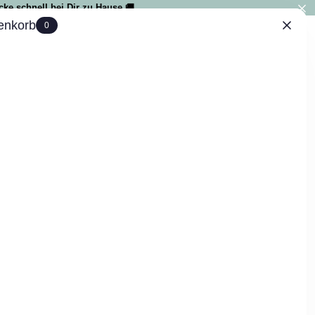
ke schnell bei Dir zu Hause 🚚
enkorb
0
IAL
0
r Nähe im Handel finden könnt.