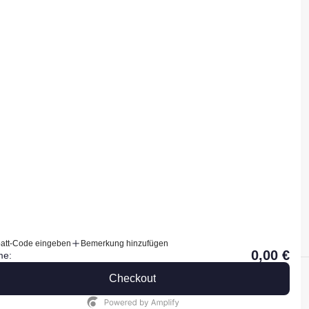
WOMEN Hosen
WOMEN Accessoires
MEN Oberteile
MEN Hosen
MEN Accessoires
att-Code eingeben
Bemerkung hinzufügen
0,00 €
e:
Checkout
© Copyright 2026 kamah yoga and style.