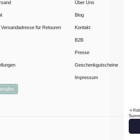
rsand
Über Uns
t
Blog
 Versandadresse für Retouren
Kontakt
B2B
Presse
ellungen
Geschenkgutscheine
Impressum
errufen
Rab
Summ