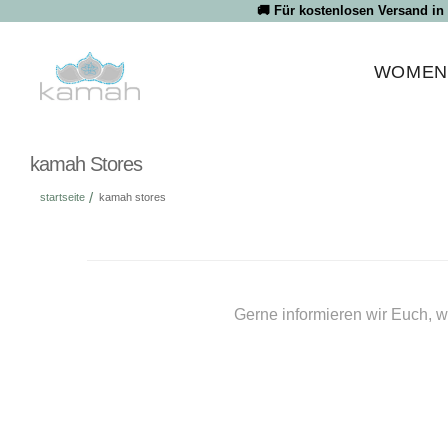
Direkt
🚚 Für kostenlosen Versand in
zum
Inhalt
WOME
kamah Stores
startseite
kamah stores
Gerne informieren wir Euch, w