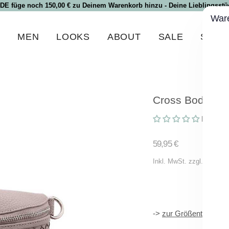
 DE füge noch 150,00 € zu Deinem Warenkorb hinzu - Deine Lieblingsstüc
War
N
MEN
LOOKS
ABOUT
SALE
SPEC
Cross Body-Bag
Keine B
Normaler
59,95 €
Preis
Inkl. MwSt. zzgl.
Versand
->
zur Größentabelle