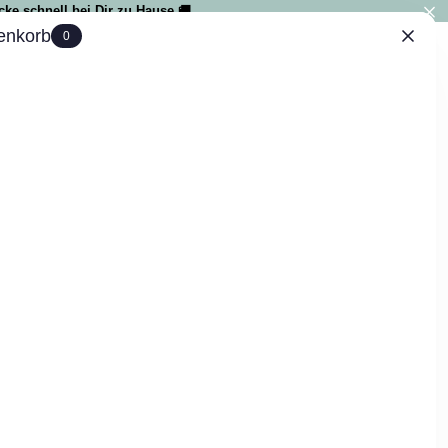
ke schnell bei Dir zu Hause 🚚
enkorb
0
IAL
0
, geflochtenes Leder, Farbe nude
ewertungen
kosten
. In 4-5 Tagen bei Dir