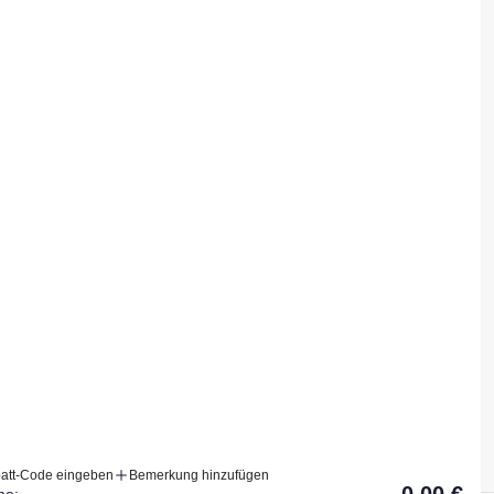
WOMEN Oberteile
WOMEN Hosen
WOMEN Accessoires
MEN Oberteile
MEN Hosen
MEN Accessoires
att-Code eingeben
Bemerkung hinzufügen
e: