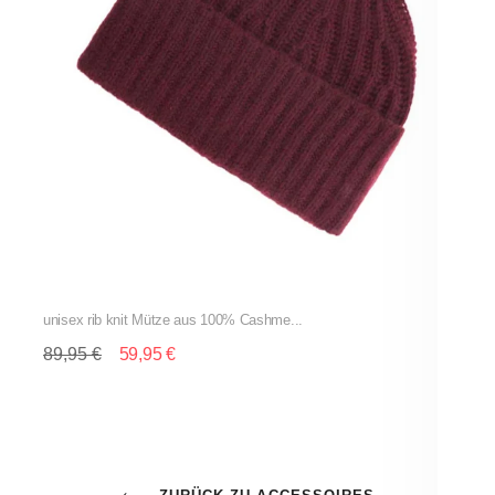
unisex rib knit Mütze aus 100% Cashme...
u
89,95 €
59,95 €
6