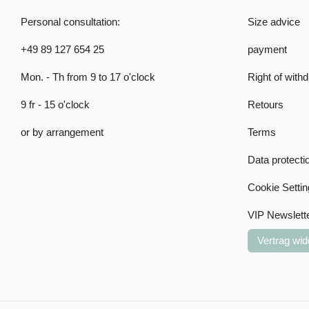
Personal consultation:
Size advice
+49 89 127 654 25
payment
Mon. - Th from 9 to 17 o'clock
Right of with
9 fr - 15 o'clock
Retours
or by arrangement
Terms
Data protecti
Cookie Settin
VIP Newslett
Vertrag wid