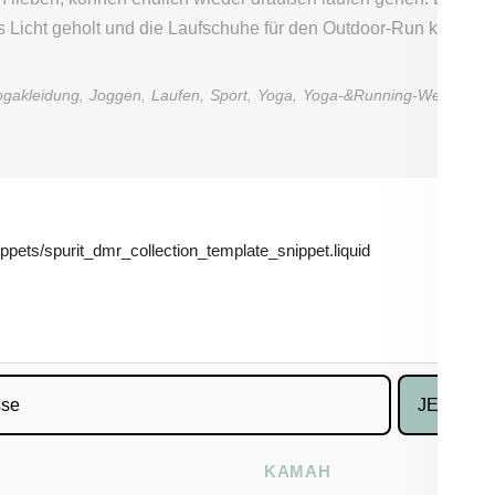
 Licht geholt und die Laufschuhe für den Outdoor-Run kommen
ogakleidung
,
Joggen
,
Laufen
,
Sport
,
Yoga
,
Yoga-&Running-Wear TWO
nippets/spurit_dmr_collection_template_snippet.liquid
JETZT 1
KAMAH