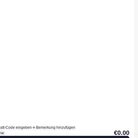
WOMEN Oberteile
WOMEN Hosen
WOMEN Accessoires
MEN Oberteile
MEN Hosen
MEN Accessoires
att-Code eingeben
Bemerkung hinzufügen
€0.00
e: