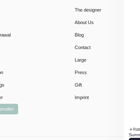
The designer
About Us
drawal
Blog
Contact
Large
on
Press
gs
Gift
er
Imprint
errufen
Rab
Summ