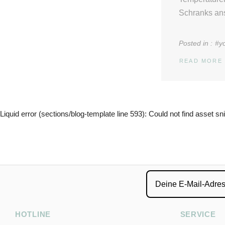
Schranks ans
Posted in :
#y
READ MORE
Liquid error (sections/blog-template line 593): Could not find asset s
HOTLINE
SERVICE