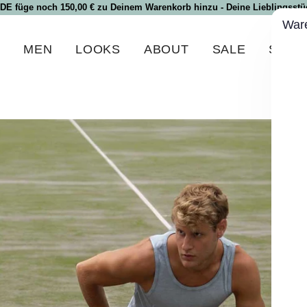
 DE füge noch 150,00 € zu Deinem Warenkorb hinzu - Deine Lieblingsstüc
War
N
MEN
LOOKS
ABOUT
SALE
SPEC