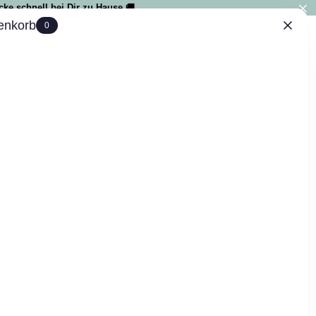
ke schnell bei Dir zu Hause 🚚
enkorb
0
IAL
0